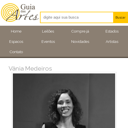
Buscar
Artistas
Home
Leilões
Compre já
Estados
Eventos
Espacos
Eventos
Novidades
Artistas
Locais
Contato
Vânia Medeiros