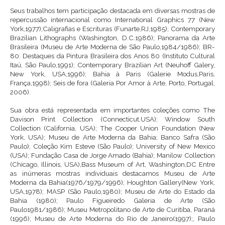
Seus trabalhos tem participação destacada em diversas mostras de
repercussão internacional como International Graphics 77 (New
York,1977);Caligrafias e Escrituras (Funarte,RJ,1985); Contemporary
Brazilian Lithographs (Washington, D.C.1986); Panorama da Arte
Brasileira (Museu de Arte Moderna de São Paulo,1984/1986); BR-
80: Destaques da Pintura Brasileira dos Anos 80 (Instituto Cultural
Itaú, São Paulo,1991); Contemporary Brazilian Art (Neuhoff Galery,
New York, USA,1996); Bahia à Paris (Galerie Modus,Paris,
França,1998); Seis de fora (Galeria Por Amor à Arte, Porto, Portugal,
2006).
Sua obra está representada em importantes coleções como The
Davison Print Collection (Connecticut,USA); Window South
Collection (California, USA); The Cooper Union Foundation (New
York, USA); Museu de Arte Moderna da Bahia; Banco Safra (São
Paulo); Coleção Kim Esteve (São Paulo); University of New Mexico
(USA); Fundação Casa de Jorge Amado (Bahia); Manilow Collection
(Chicago, Illinois, USA),Bass Museum of Art, Washington,DC Entre
as inúmeras mostras individuais destacamos Museu de Arte
Moderna da Bahia(1976/1979/1996); Houghton Gallery(New York,
USA,1978); MASP (São Paulo,1980); Museu de Arte do Estado da
Bahia (1980); Paulo Figueiredo Galeria de Arte (São
Paulo1981/1986); Museu Metropolitano de Arte de Curitiba, Paraná
(1996); Museu de Arte Moderna do Rio de Janeiro(1997);, Paulo