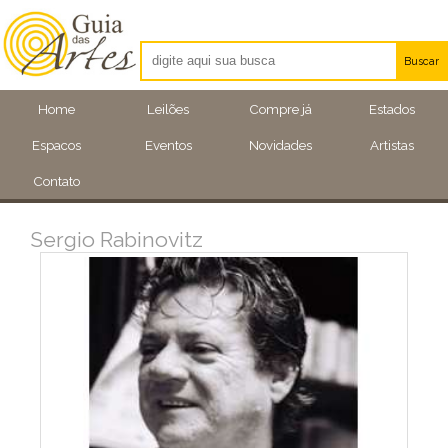
Buscar
Artistas
Home
Leilões
Compre já
Estados
Eventos
Espacos
Eventos
Novidades
Artistas
Locais
Contato
Sergio Rabinovitz