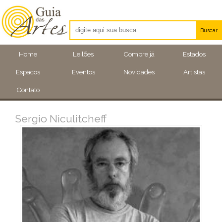
Buscar
Artistas
Home
Leilões
Compre já
Estados
Eventos
Espacos
Eventos
Novidades
Artistas
Locais
Contato
Sergio Niculitcheff