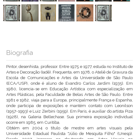
Biografia
Pintor, desenhista, professor. Entre 1975 e 1977, estuda no Instituto de
Artes e Decoração (Iadê). Frequenta, em 1978, o Ateliê de Gravura da
Escola de Comunicações e Artes da Universidade de São Paulo
(ECA/USP), onde é aluno de Evandro Carlos Jardim (1935). Em
1980, licencia-se em Educação Artística com especialização em
Artes Plásticas, pela Faculdade de Belas Artes de São Paulo. Entre
1981 e 1982, viaja para a Europa, principalmente França e Espanha,
onde participa de exposições e mantém contato com Leonilson
(1957-1993) e Luiz Zerbini (1959). Em Paris, é auxiliar do artista Piza
(1928), na Galeria Bellechase. Sua primeira exposição individual
ocorre em 1985, em Curitiba.
Obtém em 2004 o título de mestre em artes visuais pela
Universidade Estadual Paulista "Júlio de Mesquita Filho" (Unesp).
Desde 2007, ingressa no doutorado em Artes Visuais na