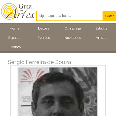
Buscar
Artistas
Home
Leilões
Compre já
Estados
Eventos
Espacos
Eventos
Novidades
Artistas
Locais
Contato
Sérgio Ferreira de Souza