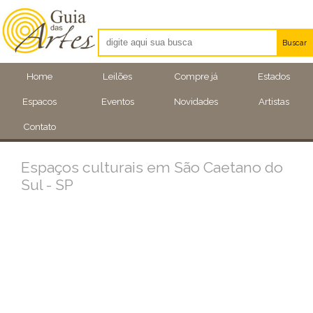
Buscar
Artistas
Home
Leilões
Compre já
Estados
Eventos
Espacos
Eventos
Novidades
Artistas
Locais
Contato
Espaços culturais em São Caetano do
Sul - SP