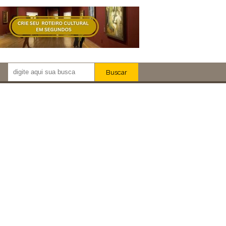
Buscar
Newsletter!
Artistas
Eventos
Locais
iar