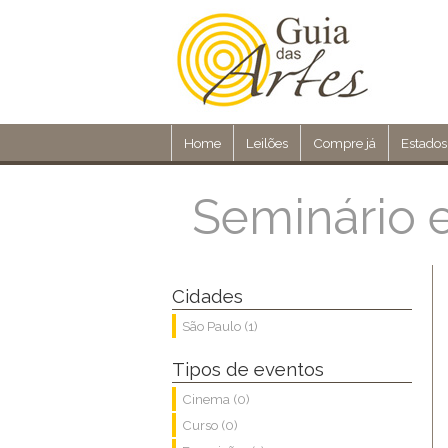
Home
Leilões
Compre já
Estados
Seminário e
Cidades
São Paulo (1)
Tipos de eventos
Cinema (0)
Curso (0)