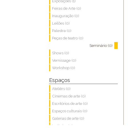
Exposições (1)
Feiras de Arte (0)
Inauguração (0)
Leilões (0)
Palestra (0)
Peças de teatro (0)
Seminário (0)
Shows (0)
Vernissage (0)
Workshop (0)
Espaços
Ateliêrs (0)
Cinemas de arte (0)
Escritórios de arte (0)
Espaços culturais (0)
Galerias de arte (0)
Institutos (0)