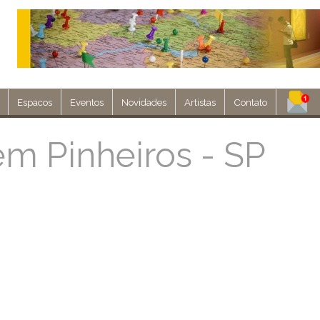
Espacos
Eventos
Novidades
Artistas
Contato
Assine nosso 
m Pinheiros - SP
Env