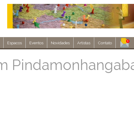
Espacos
Eventos
Novidades
Artistas
Contato
Assine nosso 
 em Pindamonhangaba
Env