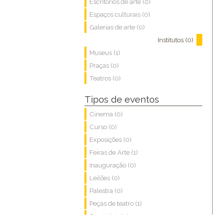
Escritórios de arte (0)
Espaços culturais (0)
Galerias de arte (0)
Institutos (0)
Museus (1)
Praças (0)
Teatros (0)
Tipos de eventos
Cinema (0)
Curso (0)
Exposições (0)
Feiras de Arte (1)
Inauguração (0)
Leilões (0)
Palestra (0)
Peças de teatro (1)
Seminário (0)