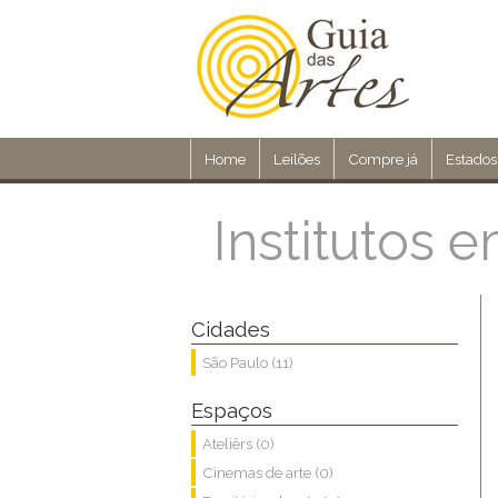
Home
Leilões
Compre já
Estados
Institutos
Cidades
São Paulo (11)
Espaços
Ateliêrs (0)
Cinemas de arte (0)