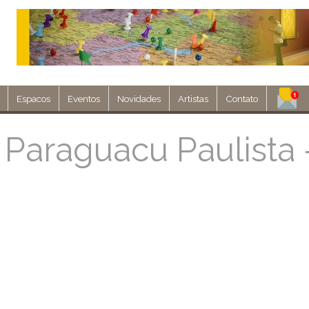
Espacos
Eventos
Novidades
Artistas
Contato
Assine nosso 
 Paraguacu Paulista 
Env