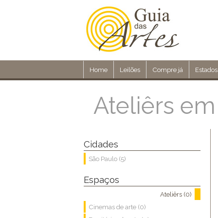
Home
Leilões
Compre já
Estados
Ateliêrs em
Cidades
São Paulo (5)
Espaços
Ateliêrs (0)
Cinemas de arte (0)