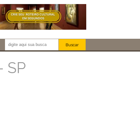
Buscar
Newsletter!
Artistas
- SP
Eventos
Locais
iar