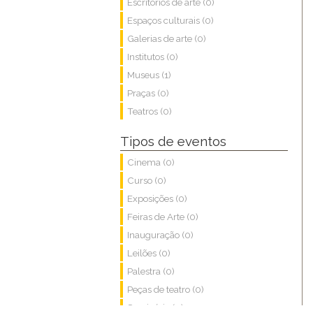
Escritórios de arte (0)
Espaços culturais (0)
Galerias de arte (0)
Institutos (0)
Museus (1)
Praças (0)
Teatros (0)
Tipos de eventos
Cinema (0)
Curso (0)
Exposições (0)
Feiras de Arte (0)
Inauguração (0)
Leilões (0)
Palestra (0)
Peças de teatro (0)
Seminário (0)