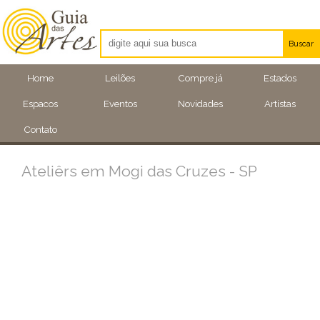
Buscar
Artistas
Home
Leilões
Compre já
Estados
Eventos
Espacos
Eventos
Novidades
Artistas
Locais
Contato
Ateliêrs em Mogi das Cruzes - SP