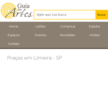
Buscar
Artistas
Home
Leilões
Compre já
Estados
Eventos
Espacos
Eventos
Novidades
Artistas
Locais
Contato
Praças em Limeira - SP