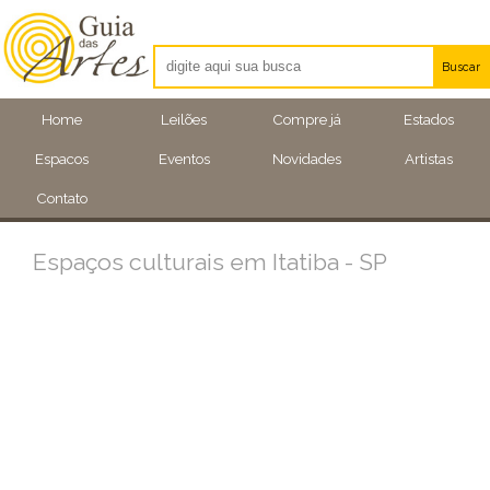
Buscar
Artistas
Home
Leilões
Compre já
Estados
Eventos
Espacos
Eventos
Novidades
Artistas
Locais
Contato
Espaços culturais em Itatiba - SP