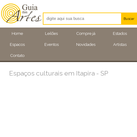
Buscar
Artistas
Home
Leilões
Compre já
Estados
Eventos
Espacos
Eventos
Novidades
Artistas
Locais
Contato
Espaços culturais em Itapira - SP