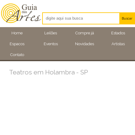
Buscar
Artistas
Home
Leilões
Compre já
Estados
Eventos
Espacos
Eventos
Novidades
Artistas
Locais
Contato
Teatros em Holambra - SP