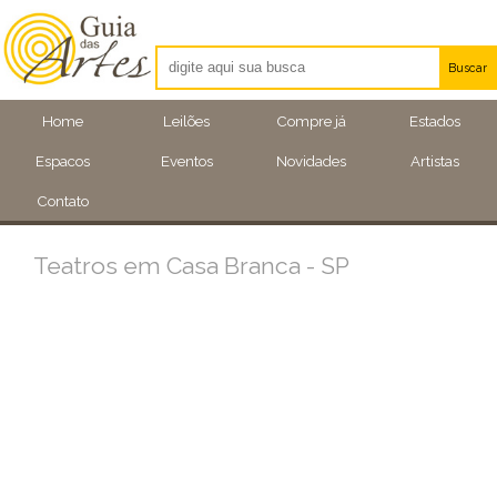
Buscar
Artistas
Home
Leilões
Compre já
Estados
Eventos
Espacos
Eventos
Novidades
Artistas
Locais
Contato
Teatros em Casa Branca - SP