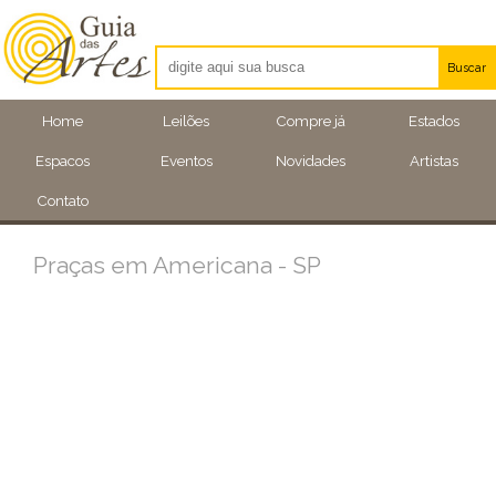
Buscar
Artistas
Home
Leilões
Compre já
Estados
Eventos
Espacos
Eventos
Novidades
Artistas
Locais
Contato
Praças em Americana - SP