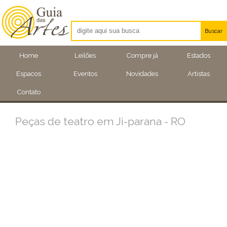
Buscar
Artistas
Home
Leilões
Compre já
Estados
Eventos
Espacos
Eventos
Novidades
Artistas
Locais
Contato
Peças de teatro em Ji-parana - RO