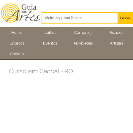
Buscar
Artistas
Home
Leilões
Compre já
Estados
Eventos
Espacos
Eventos
Novidades
Artistas
Locais
Contato
Curso em Cacoal - RO