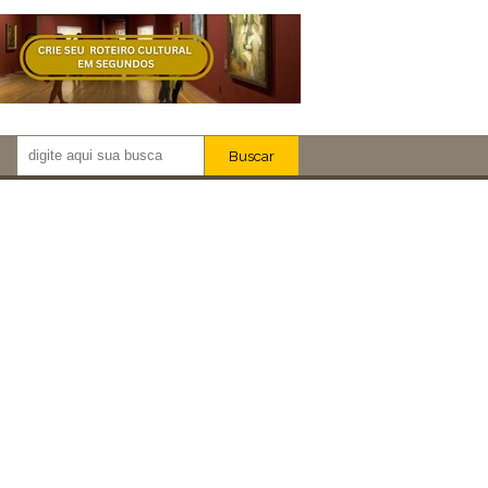
Buscar
Newsletter!
Artistas
Eventos
Locais
iar