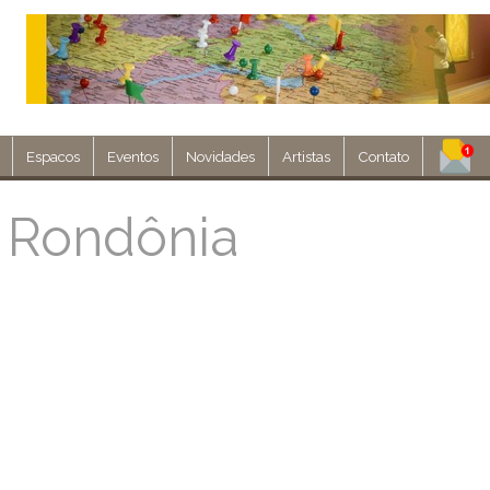
Espacos
Eventos
Novidades
Artistas
Contato
Assine nosso 
m Rondônia
Env