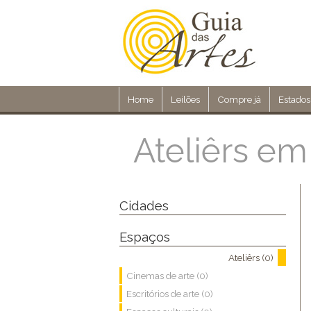
Home
Leilões
Compre já
Estados
Ateliêrs e
Cidades
Espaços
Ateliêrs (0)
Cinemas de arte (0)
Escritórios de arte (0)