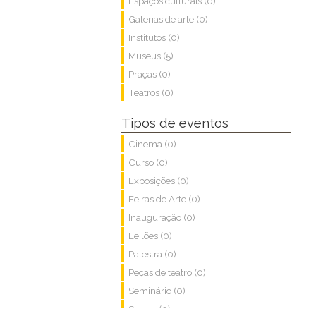
Espaços culturais (0)
Galerias de arte (0)
Institutos (0)
Museus (5)
Praças (0)
Teatros (0)
Tipos de eventos
Cinema (0)
Curso (0)
Exposições (0)
Feiras de Arte (0)
Inauguração (0)
Leilões (0)
Palestra (0)
Peças de teatro (0)
Seminário (0)
Shows (0)