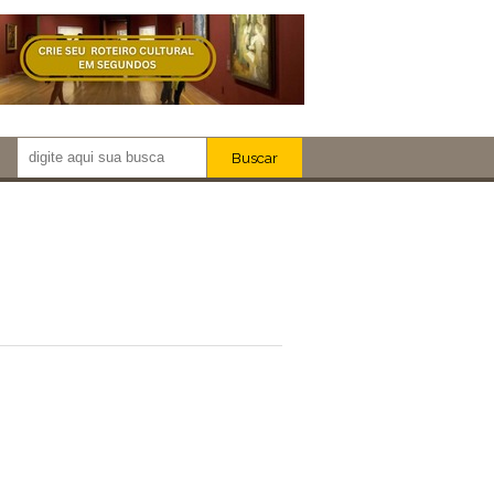
Buscar
Newsletter!
Artistas
Eventos
Locais
iar