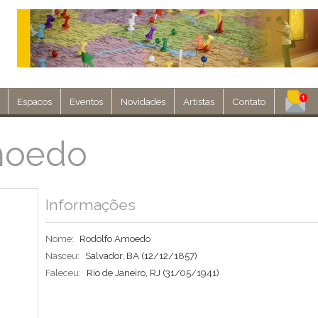
Espacos
Eventos
Novidades
Artistas
Contato
Assine nosso 
moedo
Env
Informações
Nome:
Rodolfo Amoedo
Nasceu:
Salvador, BA
(12/12/1857)
Faleceu:
Rio de Janeiro, RJ
(31/05/1941)