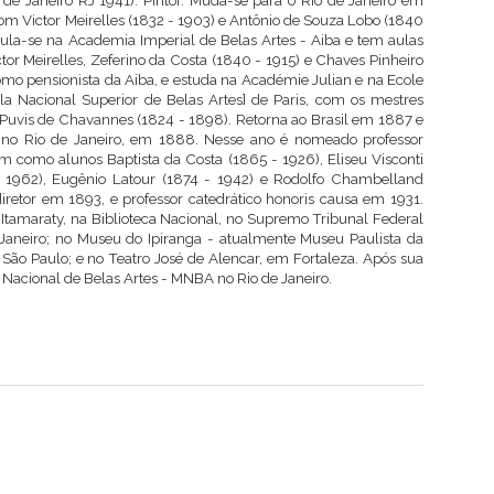
e Janeiro RJ 1941). Pintor. Muda-se para o Rio de Janeiro em
com Victor Meirelles (1832 - 1903) e Antônio de Souza Lobo (1840
cula-se na Academia Imperial de Belas Artes - Aiba e tem aulas
or Meirelles, Zeferino da Costa (1840 - 1915) e Chaves Pinheiro
omo pensionista da Aiba, e estuda na Académie Julian e na Ecole
la Nacional Superior de Belas Artes] de Paris, com os mestres
 Puvis de Chavannes (1824 - 1898). Retorna ao Brasil em 1887 e
al no Rio de Janeiro, em 1888. Nesse ano é nomeado professor
em como alunos Baptista da Costa (1865 - 1926), Eliseu Visconti
- 1962), Eugênio Latour (1874 - 1942) e Rodolfo Chambelland
diretor em 1893, e professor catedrático honoris causa em 1931.
 Itamaraty, na Biblioteca Nacional, no Supremo Tribunal Federal
 Janeiro; no Museu do Ipiranga - atualmente Museu Paulista da
ão Paulo; e no Teatro José de Alencar, em Fortaleza. Após sua
 Nacional de Belas Artes - MNBA no Rio de Janeiro.