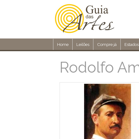
Home
Leilões
Compre já
Estados
Rodolfo A