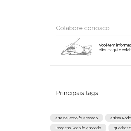
Colabore conosco
Você tem informaçõ
clique aqui e col
Nome
Email
Mensagem
Principais tags
arte de Rodolfo Amoedo
artista Rod
imagens Rodolfo Amoedo
quadros 