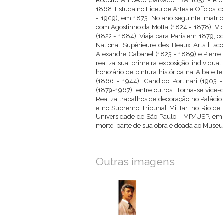
Rodolfo Amoedo (Salvador BA 1857 - Rio d
1868. Estuda no Liceu de Artes e Ofícios, 
- 1909), em 1873. No ano seguinte, matri
com Agostinho da Motta (1824 - 1878), Vict
(1822 - 1884). Viaja para Paris em 1879, c
National Supérieure des Beaux Arts [Esco
Alexandre Cabanel (1823 - 1889) e Pierre
realiza sua primeira exposição individu
honorário de pintura histórica na Aiba e t
(1866 - 1944), Candido Portinari (1903 
(1879-1967), entre outros. Torna-se vice-
Realiza trabalhos de decoração no Palácio
e no Supremo Tribunal Militar, no Rio de
Universidade de São Paulo - MP/USP, em S
morte, parte de sua obra é doada ao Museu
Outras imagens