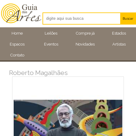
Buscar
Artistas
Home
Leilões
Compre já
Estados
Eventos
Espacos
Eventos
Novidades
Artistas
Locais
Contato
Roberto Magalhães