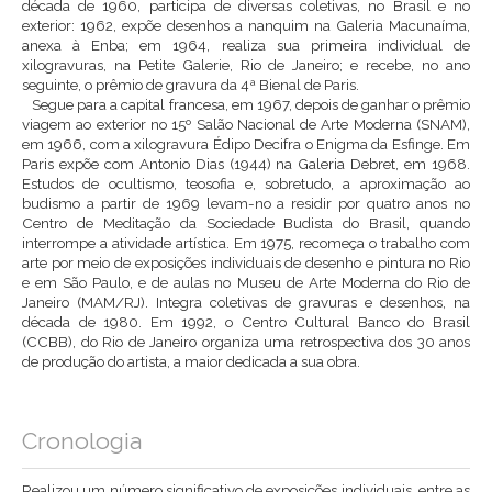
década de 1960, participa de diversas coletivas, no Brasil e no
exterior: 1962, expõe desenhos a nanquim na Galeria Macunaíma,
anexa à Enba; em 1964, realiza sua primeira individual de
xilogravuras, na Petite Galerie, Rio de Janeiro; e recebe, no ano
seguinte, o prêmio de gravura da 4ª Bienal de Paris.
Segue para a capital francesa, em 1967, depois de ganhar o prêmio
viagem ao exterior no 15º Salão Nacional de Arte Moderna (SNAM),
em 1966, com a xilogravura Édipo Decifra o Enigma da Esfinge. Em
Paris expõe com Antonio Dias (1944) na Galeria Debret, em 1968.
Estudos de ocultismo, teosofia e, sobretudo, a aproximação ao
budismo a partir de 1969 levam-no a residir por quatro anos no
Centro de Meditação da Sociedade Budista do Brasil, quando
interrompe a atividade artística. Em 1975, recomeça o trabalho com
arte por meio de exposições individuais de desenho e pintura no Rio
e em São Paulo, e de aulas no Museu de Arte Moderna do Rio de
Janeiro (MAM/RJ). Integra coletivas de gravuras e desenhos, na
década de 1980. Em 1992, o Centro Cultural Banco do Brasil
(CCBB), do Rio de Janeiro organiza uma retrospectiva dos 30 anos
de produção do artista, a maior dedicada a sua obra.
Cronologia
Realizou um número significativo de exposições individuais, entre as