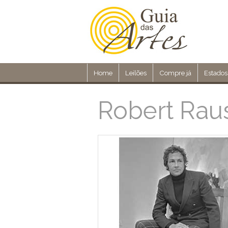
Home
Leilões
Compre já
Estados
Robert Rau