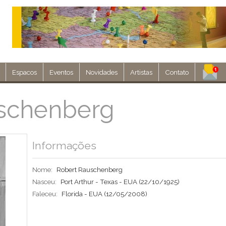
Espacos
Eventos
Novidades
Artistas
Contato
Assine nosso 
schenberg
Env
Informações
Nome:
Robert Rauschenberg
Nasceu:
Port Arthur - Texas - EUA
(22/10/1925)
Faleceu:
Florida - EUA
(12/05/2008)