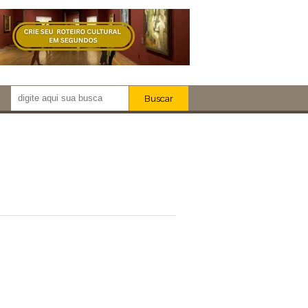
Buscar
Newsletter!
Artistas
Eventos
Locais
iar