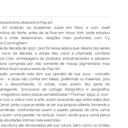
ressionismo abstracto e Pop art.
Art Institute
, na
Academie Julian
em Paris, e com Josef
olina do Norte, antes de se fixar em Nova York, onde estudou
k
e onde desenvolveu relações mais profundas com Cy
rce Cunningham.
 da década de 1950, pois foi nessa época que, depois das séries
 início da década, o artista deu início à chamada
combine
oca-Cola, embalagens de produtos industrializados e pássaros
tura composta por não somente de massa pigmentária mas
balhos foram precursores da
Pop Art
.
ção, privando esta (em sua opinião) de sua
aura
- conceito
 - e dizia não confiar em idéias, preferindo os materiais, pois
m o desconhecido. O artísta, mais jovem, fez parte do
mpregando
"processos de collage fotográfica e serigráfica,
imagísticos sobre placas sensibilizadas"
(Thomas, 1994, p. 102).
a com a vida e com a arte, assim buscando agir entre estes dois
Cama
), pinta o que acredita-se ser sua própria coberta, tornando a
torretrato, confrontando assim o aspeto pessoal de uma cama
á-la em uma parede, na vertical. Assim, ainda que a cama perca
às atividades íntimas nela exercidas.
a escultura são tensionados até sua rutura, bem como os limites