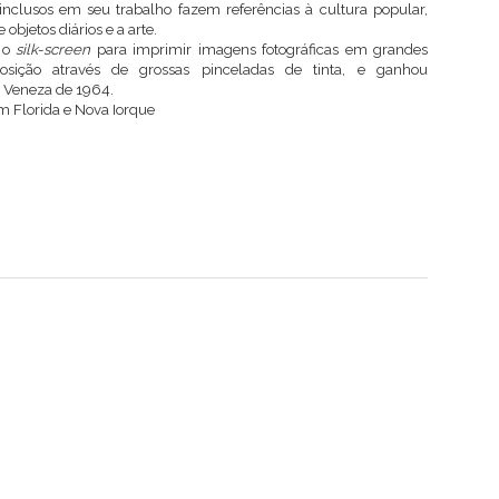
 inclusos em seu trabalho fazem referências à cultura popular,
objetos diários e a arte.
 o
silk-screen
para imprimir imagens fotográficas em grandes
osição através de grossas pinceladas de tinta, e ganhou
e Veneza de 1964.
m Florida e Nova Iorque