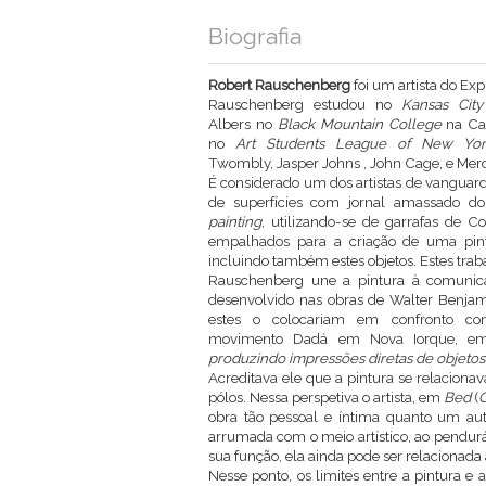
Biografia
Robert Rauschenberg
foi um artista do Exp
Rauschenberg estudou no
Kansas City 
Albers no
Black Mountain College
na Car
no
Art Students League of New Yor
Twombly, Jasper Johns , John Cage, e Me
É considerado um dos artistas de vanguarda
de superfícies com jornal amassado do
painting
, utilizando-se de garrafas de C
empalhados para a criação de uma pin
incluindo também estes objetos. Estes tra
Rauschenberg une a pintura à comunica
desenvolvido nas obras de Walter Benjamin
estes o colocariam em confronto co
movimento Dadá em Nova Iorque, e
produzindo impressões diretas de objetos 
Acreditava ele que a pintura se relacionav
pólos. Nessa perspetiva o artista, em
Bed
(
obra tão pessoal e íntima quanto um au
arrumada com o meio artístico, ao pendur
sua função, ela ainda pode ser relacionada 
Nesse ponto, os limites entre a pintura e 