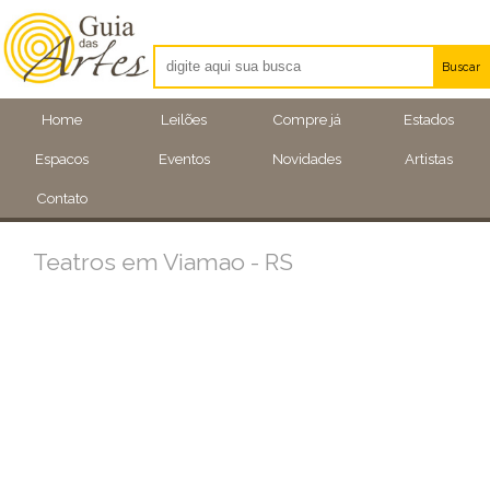
Buscar
Artistas
Home
Leilões
Compre já
Estados
Eventos
Espacos
Eventos
Novidades
Artistas
Locais
Contato
Teatros em Viamao - RS