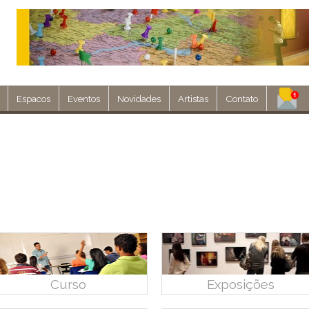
Espacos
Eventos
Novidades
Artistas
Contato
Assine nosso 
Env
Curso
Exposições