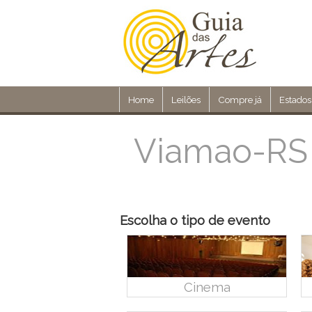
Home
Leilões
Compre já
Estados
Viamao-RS
Escolha o tipo de evento
Cinema