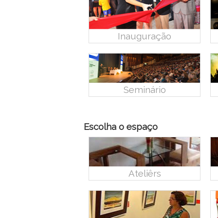
Inauguração
Seminário
Escolha o espaço
Ateliêrs