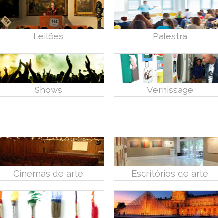
Leilões
Palestra
Shows
Vernissage
Cinemas de arte
Escritórios de arte