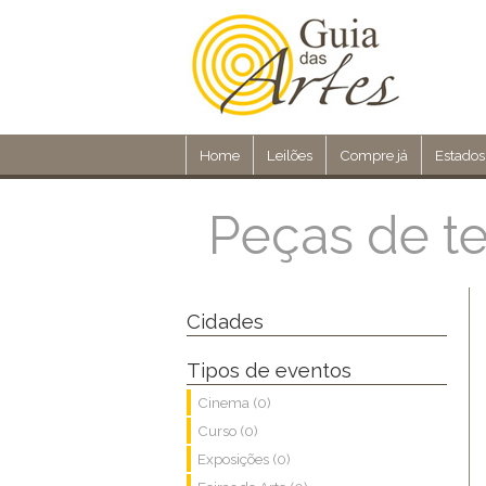
Home
Leilões
Compre já
Estados
Peças de t
Cidades
Tipos de eventos
Cinema (0)
Curso (0)
Exposições (0)