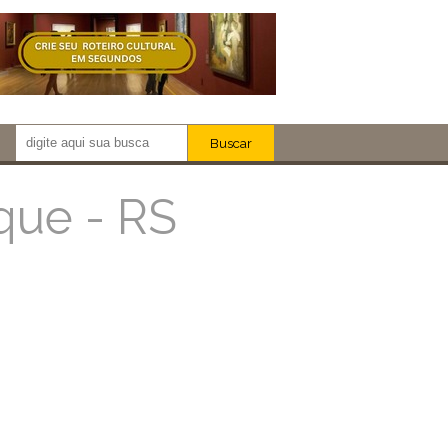
Buscar
Newsletter!
Artistas
que - RS
Eventos
Locais
iar