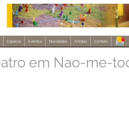
Espacos
Eventos
Novidades
Artistas
Contato
Assine nosso 
eatro em Nao-me-to
Env