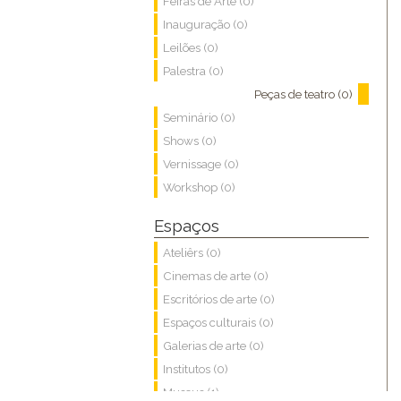
Feiras de Arte (0)
Inauguração (0)
Leilões (0)
Palestra (0)
Peças de teatro (0)
Seminário (0)
Shows (0)
Vernissage (0)
Workshop (0)
Espaços
Ateliêrs (0)
Cinemas de arte (0)
Escritórios de arte (0)
Espaços culturais (0)
Galerias de arte (0)
Institutos (0)
Museus (1)