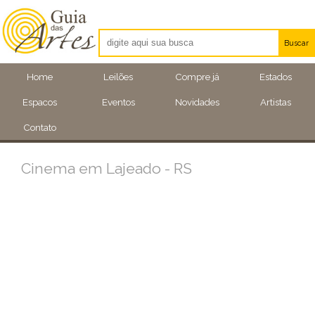
Buscar
Artistas
Home
Leilões
Compre já
Estados
Eventos
Espacos
Eventos
Novidades
Artistas
Locais
Contato
Cinema em Lajeado - RS