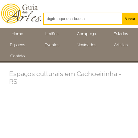
Buscar
Artistas
Home
Leilões
Compre já
Estados
Eventos
Espacos
Eventos
Novidades
Artistas
Locais
Contato
Espaços culturais em Cachoeirinha -
RS