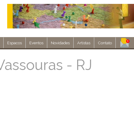
Espacos
Eventos
Novidades
Artistas
Contato
Assine nosso 
assouras - RJ
Env