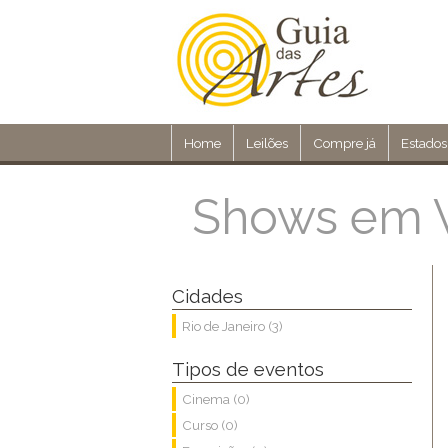
Home
Leilões
Compre já
Estados
Shows em V
Cidades
Rio de Janeiro (3)
Tipos de eventos
Cinema (0)
Curso (0)