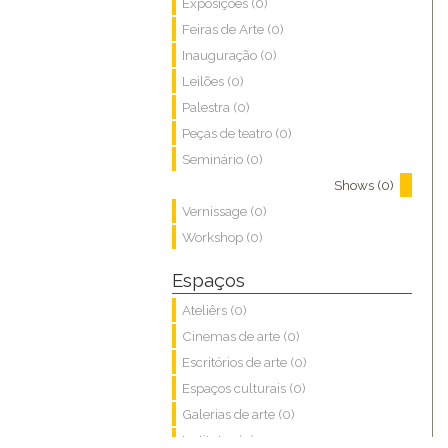
Exposições (0)
Feiras de Arte (0)
Inauguração (0)
Leilões (0)
Palestra (0)
Peças de teatro (0)
Seminário (0)
Shows (0)
Vernissage (0)
Workshop (0)
Espaços
Ateliêrs (0)
Cinemas de arte (0)
Escritórios de arte (0)
Espaços culturais (0)
Galerias de arte (0)
Institutos (0)