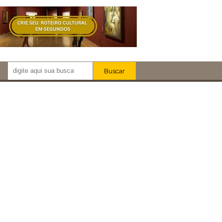
Buscar
Newsletter!
Artistas
Eventos
Locais
iar