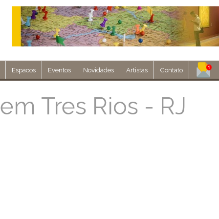
Espacos
Eventos
Novidades
Artistas
Contato
Assine nosso 
em Tres Rios - RJ
Env