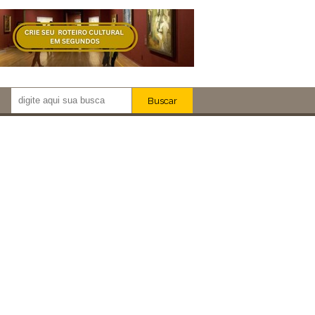
Buscar
Newsletter!
Artistas
Eventos
Locais
iar