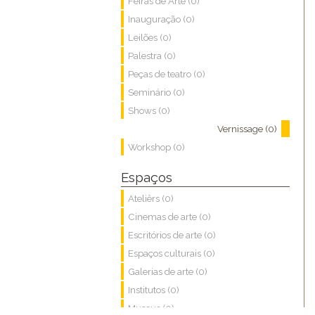
Feiras de Arte (0)
Inauguração (0)
Leilões (0)
Palestra (0)
Peças de teatro (0)
Seminário (0)
Shows (0)
Vernissage (0)
Workshop (0)
Espaços
Ateliêrs (0)
Cinemas de arte (0)
Escritórios de arte (0)
Espaços culturais (0)
Galerias de arte (0)
Institutos (0)
Museus (0)