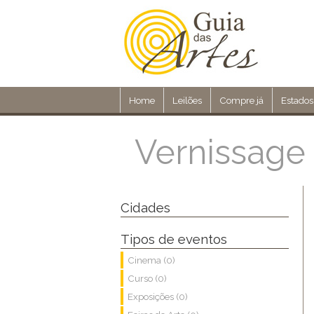
Home
Leilões
Compre já
Estados
Vernissage 
Cidades
Tipos de eventos
Cinema (0)
Curso (0)
Exposições (0)