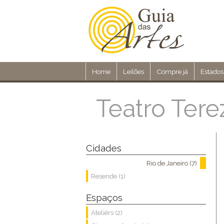
Home
Leilões
Compre já
Estados
Teatro Tere
Cidades
Rio de Janeiro (7)
Resende (1)
Espaços
Ateliêrs (2)