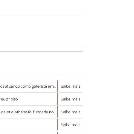
, feito de opostos, revela no tempo a cristalização de um caminho: o da renovação.É com este pen
Saiba mais
a, 2º piso.
Saiba mais
onais em um contexto contemporâneo que aborde as preocupações e tendências da cena brasileira.
Saiba mais
Saiba mais