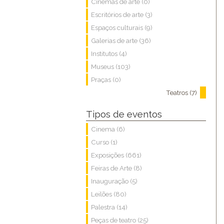
Cinemas de arte (0)
Escritórios de arte (3)
Espaços culturais (9)
Galerias de arte (36)
Institutos (4)
Museus (103)
Praças (0)
Teatros (7)
Tipos de eventos
Cinema (6)
Curso (1)
Exposições (661)
Feiras de Arte (8)
Inauguração (5)
Leilões (80)
Palestra (14)
Peças de teatro (25)