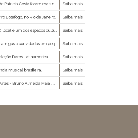
de 50 artistas, incluindo-se nesse rol os artistas mais famosos da nossa atualidade.
Saiba mais
ro Botafogo, no Rio de Janeiro.
Saiba mais
ção variada, com exposições de arte, palestras, debates, workshops, espetáculos de teatro, recitais de po
Saiba mais
equenos grupos para compartilhar seu acervo.
Saiba mais
oleção Daros Latinamerica
Saiba mais
ia musical brasileira.
Saiba mais
ntre moda , arte e filosofia nos concedeu a ótima entrevista que se segue :
Saiba mais