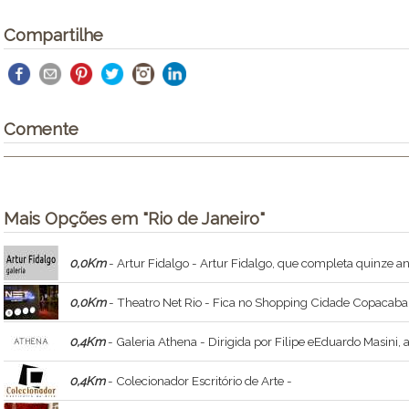
Compartilhe
Comente
Mais Opções em "Rio de Janeiro"
0,0Km
- Artur Fidalgo - Artur Fidalgo, que completa quinze anos atuando como galerista em 2015, alia dois termos aparentemente contraditórios: continuidade e mudança. Esse biorritmo
0,0Km
- Theatro Net Rio - Fica no Shopping Cidade Copacaban
0,4Km
- Galeria Athena - Dirigida por Filipe eEduardo Masini, a galeria Athena foi fundada no Rio de Janeiro, em 2011, com o objetivo de apresentar artistas brasileiros e internaci
0,4Km
- Colecionador Escritório de Arte -