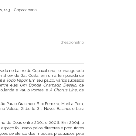
s, 143 - Copacabana
theatronetrio
lizado no bairro de Copacabana, foi inaugurado
 um show de Gal Costa, em uma temporada de
al a Todo Vapor
. Em seu palco, vários sucessos
 entre eles
Um Bonde Chamado Desejo,
de
ollanda e Paulo Pontes, e
A Chorus Line
, de
o Paulo Gracindo, Bibi Ferreira, Marília Pera,
no Veloso, Gilberto Gil, Novos Baianos e Luiz
Reino de Deus entre 2001 e 2008. Em 2004, o
 espaço foi usado pelos diretores e produtores
eções de elenco dos musicais produzidos pela