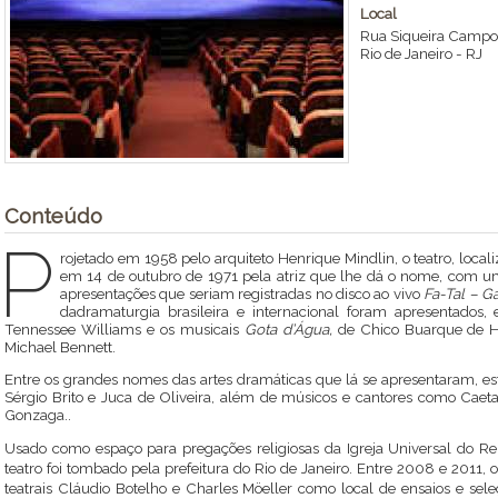
Local
Rua Siqueira Campo
Rio de Janeiro
-
RJ
Conteúdo
P
rojetado em 1958 pelo arquiteto Henrique Mindlin, o teatro, loca
em 14 de outubro de 1971 pela atriz que lhe dá o nome, com
apresentações que seriam registradas no disco ao vivo
Fa-Tal – G
dadramaturgia brasileira e internacional foram apresentados,
Tennessee Williams e os musicais
Gota d’Água,
de Chico Buarque de H
Michael Bennett.
Entre os grandes nomes das artes dramáticas que lá se apresentaram, estã
Sérgio Brito e Juca de Oliveira, além de músicos e cantores como Caeta
Gonzaga..
Usado como espaço para pregações religiosas da Igreja Universal do 
teatro foi tombado pela prefeitura do Rio de Janeiro.
Entre 2008 e 2011, o
teatrais Cláudio Botelho e Charles Möeller como local de ensaios e sel