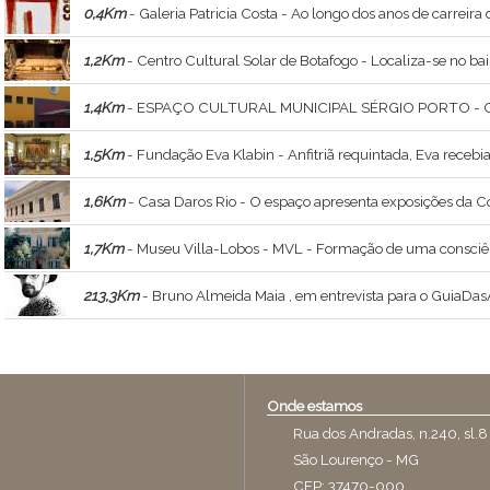
0,4Km
- Galeria Patricia Costa - Ao longo dos anos de carreira de Patricia Costa foram mais de 100 exposições em diversos estados, além de ter trabalhado com mais 
1,2Km
- Centro Cultural Solar de Botafogo - Localiza-se no bair
1,4Km
- ESPAÇO CULTURAL MUNICIPAL SÉRGIO PORTO - O local é um dos espaços culturais mais interessantes do Rio. Integra a Rede Municipal de Teatros da Secretaria Municipal de Cultura. Tem uma programa
1,5Km
- Fundação Eva Klabin - Anfitriã requintada, Eva recebia amigos e convidados em p
1,6Km
- Casa Daros Rio - O espaço apresenta exposições da C
1,7Km
- Museu Villa-Lobos - MVL - Formação de uma consciênc
213,3Km
- Bruno Almeida Maia , em entrevista para o GuiaDasArtes - Bruno Almeida Maia , ministrante do curso Constelações Visionárias , a relação e
Onde estamos
Rua dos Andradas, n.240, sl.8
São Lourenço - MG
CEP: 37470-000