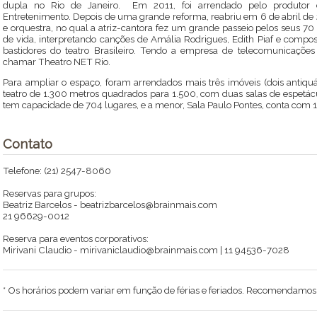
dupla no Rio de Janeiro. Em 2011, foi arrendado pelo produtor cu
Entretenimento. Depois de uma grande reforma, reabriu em 6 de abril de 2
e orquestra, no qual a atriz-cantora fez um grande passeio pelos seus 
de vida, interpretando canções de Amália Rodrigues, Edith Piaf e composit
bastidores do teatro Brasileiro. Tendo a empresa de telecomunicações
chamar Theatro NET Rio.
Para ampliar o espaço, foram arrendados mais três imóveis (dois antiqu
teatro de 1.300 metros quadrados para 1.500, com duas salas de espetácu
tem capacidade de 704 lugares, e a menor, Sala Paulo Pontes, conta com 
Contato
Telefone: (21) 2547-8060
Reservas para grupos:
Beatriz Barcelos - beatrizbarcelos@brainmais.com
21 96629-0012
Reserva para eventos corporativos:
Mirivani Claudio - mirivaniclaudio@brainmais.com | 11 94536-7028
* Os horários podem variar em função de férias e feriados. Recomendamos li