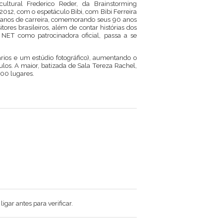
ltural Frederico Reder, da Brainstorming
012, com o espetáculo Bibi, com Bibi Ferreira
70 anos de carreira, comemorando seus 90 anos
ores brasileiros, além de contar histórias dos
 NET como patrocinadora oficial, passa a se
ários e um estúdio fotográfico), aumentando o
los. A maior, batizada de Sala Tereza Rachel,
100 lugares.
gar antes para verificar.