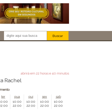
Buscar
Newsletter!
Artistas
Eventos
Locais
iar
abrirá em 22 horas e 40 minutos
za Rachel
amento
ter
qua
qui
sex
sab
10:00
10:00
10:00
10:00
10:00
22:00
22:00
22:00
22:00
22:00