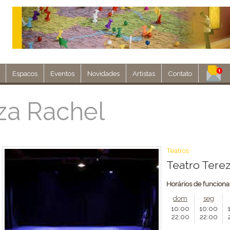
Espacos
Eventos
Novidades
Artistas
Contato
Assine nosso 
za Rachel
Env
Teatros
Teatro Tere
Horários de funcion
dom
seg
10:00
10:00
22:00
22:00