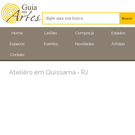
Buscar
Artistas
Home
Leilões
Compre já
Estados
Eventos
Espacos
Eventos
Novidades
Artistas
Locais
Contato
Ateliêrs em Quissama - RJ