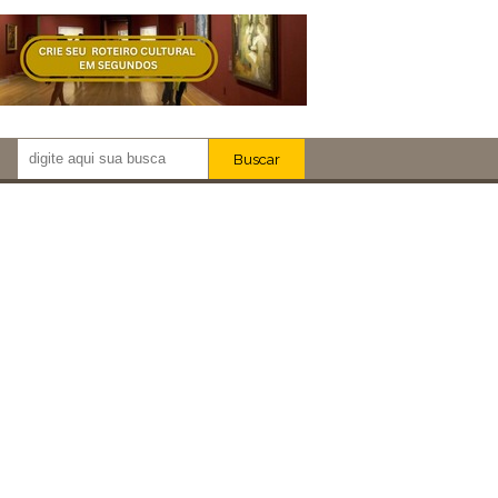
Buscar
Newsletter!
Artistas
Eventos
Locais
iar