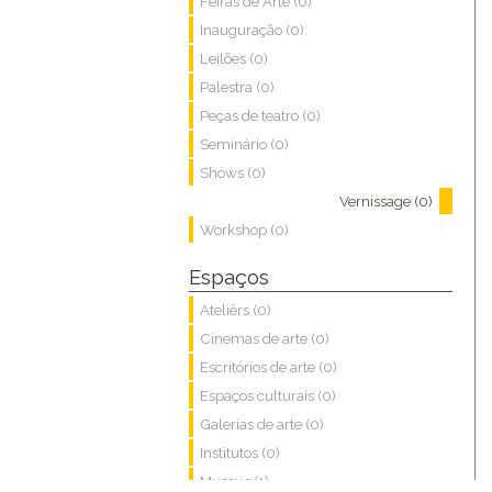
Feiras de Arte (0)
Inauguração (0)
Leilões (0)
Palestra (0)
Peças de teatro (0)
Seminário (0)
Shows (0)
Vernissage (0)
Workshop (0)
Espaços
Ateliêrs (0)
Cinemas de arte (0)
Escritórios de arte (0)
Espaços culturais (0)
Galerias de arte (0)
Institutos (0)
Museus (1)