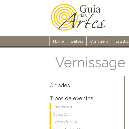
Home
Leilões
Compre já
Estados
Vernissage 
Cidades
Tipos de eventos
Cinema (0)
Curso (0)
Exposições (0)