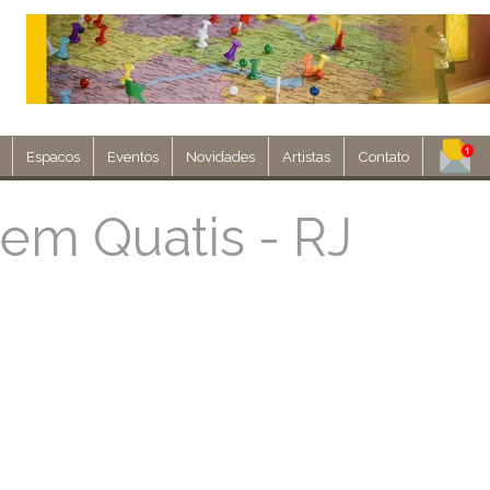
Espacos
Eventos
Novidades
Artistas
Contato
Assine nosso 
em Quatis - RJ
Env