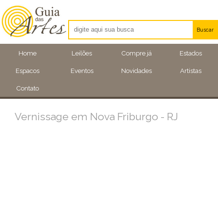
Buscar
Artistas
Home
Leilões
Compre já
Estados
Eventos
Espacos
Eventos
Novidades
Artistas
Locais
Contato
Vernissage em Nova Friburgo - RJ