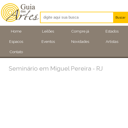
Buscar
Artistas
Home
Leilões
Compre já
Estados
Eventos
Espacos
Eventos
Novidades
Artistas
Locais
Contato
Seminário em Miguel Pereira - RJ