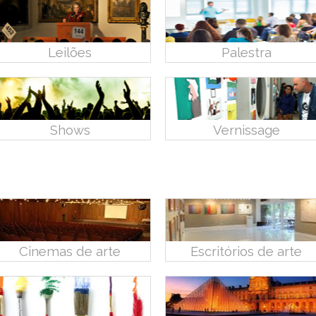
Leilões
Palestra
Shows
Vernissage
Cinemas de arte
Escritórios de arte