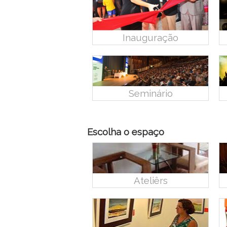
Inauguração
Seminário
Escolha o espaço
Ateliêrs