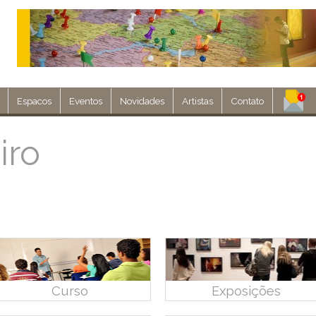
Espacos
Eventos
Novidades
Artistas
Contato
Assine nosso 
iro
Env
Curso
Exposições