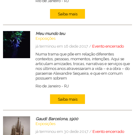
Rio de Janeiro
-
RJ
Saiba mais
Meu mundo teu
Exposições
já terminou em 16 dede 2017 /
Evento encerrado
Numa trama que põe em relação diferentes
contextos, pessoas, momentos, intenções. Aqui se
articulam amizades, trocas, narrativas e serviços que
nos últimos anos atravessaram a vida – e a obra – do
paraense Alexandre Sequeira, e que em comum
possuem sobrem
Rio de Janeiro
-
RJ
Saiba mais
Gaudí: Barcelona, 1900
Exposições
já terminou em 30 dede 2017 /
Evento encerrado