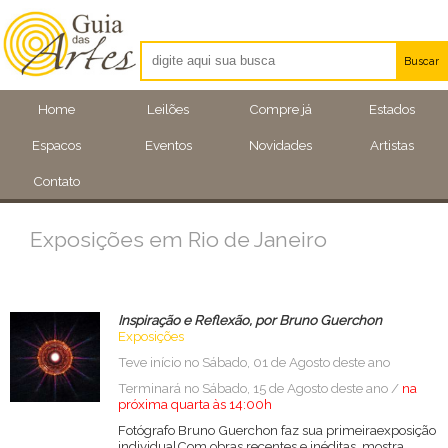
Buscar
Artistas
Home
Leilões
Compre já
Estados
Eventos
Espacos
Eventos
Novidades
Artistas
Locais
Contato
Exposições em Rio de Janeiro
Inspiração e Reflexão, por Bruno Guerchon
Exposições
Teve início no Sábado, 01 de Agosto deste ano
Terminará no Sábado, 15 de Agosto deste ano /
na
próxima quarta às 14:00h
Fotógrafo Bruno Guerchon faz sua primeiraexposição
individualCom obras recentes e inéditas, mostra