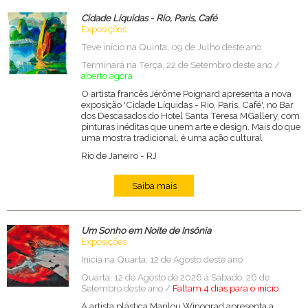
Cidade Líquidas - Rio, Paris, Café
Exposições
Teve início na Quinta, 09 de Julho deste ano
Terminará na Terça, 22 de Setembro deste ano /
aberto agora
O artista francês Jérôme Poignard apresenta a nova
exposição 'Cidade Líquidas - Rio, Paris, Café', no Bar
dos Descasados do Hotel Santa Teresa MGallery, com
pinturas inéditas que unem arte e design. Mais do que
uma mostra tradicional, é uma ação cultural
Rio de Janeiro
-
RJ
Saiba mais
Um Sonho em Noite de Insônia
Exposições
Inicia na Quarta, 12 de Agosto deste ano
Quarta, 12 de Agosto de 2026 à Sábado, 26 de
Setembro deste ano /
Faltam 4 dias para o início
A artista plástica Marilou Winograd apresenta a