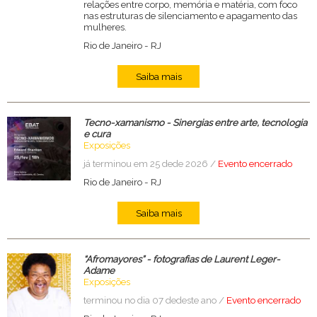
relações entre corpo, memória e matéria, com foco
nas estruturas de silenciamento e apagamento das
mulheres.
Rio de Janeiro
-
RJ
Saiba mais
Tecno-xamanismo - Sinergias entre arte, tecnologia
e cura
Exposições
já terminou em 25 dede 2026 /
Evento encerrado
Rio de Janeiro
-
RJ
Saiba mais
“Afromayores” - fotografias de Laurent Leger-
Adame
Exposições
terminou no dia 07 dedeste ano /
Evento encerrado