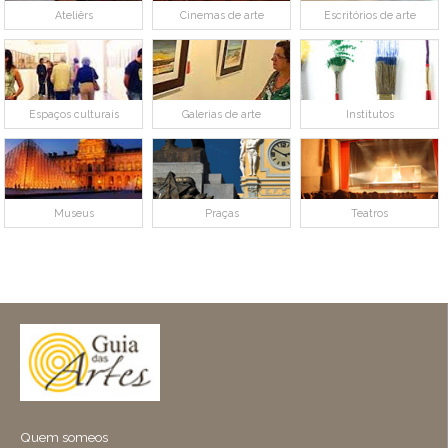
Ateliêrs
Cinemas de arte
Escritórios de arte
Espaços culturais
Galerias de arte
Institutos
Museus
Praças
Teatros
Quem someos