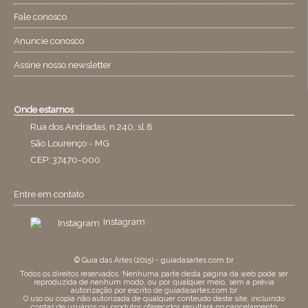
Fale conosco
Anuncie conosco
Assine nosso newsletter
Onde estamos
Rua dos Andradas, n.240, sl.8
São Lourenço - MG
CEP: 37470-000
Entre em contato
Instagram
© Guia das Artes (2015) - guiadasartes.com.br
Todos os direitos reservados. Nenhuma parte desta página da web pode ser
reproduzida de nenhum modo, ou por qualquer meio, sem a prévia
autorização por escrito de guiadasartes.com.br
O uso ou cópia não autorizada de qualquer conteúdo deste site, incluíndo
contas de usuários ou produtos oferecidos resultará no cancelamento