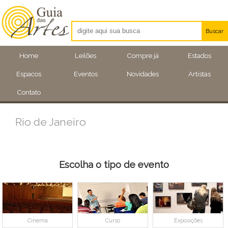
Buscar
Artistas
Home
Leilões
Compre já
Estados
Eventos
Espacos
Eventos
Novidades
Artistas
Locais
Contato
Rio de Janeiro
Escolha o tipo de evento
Cinema
Curso
Exposições