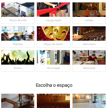
Feiras de Arte
Inauguração
Leilões
Palestra
Peças de teatro
Seminário
Shows
Vernissage
Workshop
Escolha o espaço