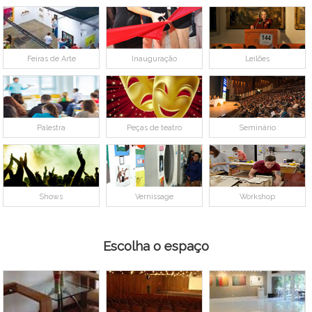
Feiras de Arte
Inauguração
Leilões
Palestra
Peças de teatro
Seminário
Shows
Vernissage
Workshop
Escolha o espaço