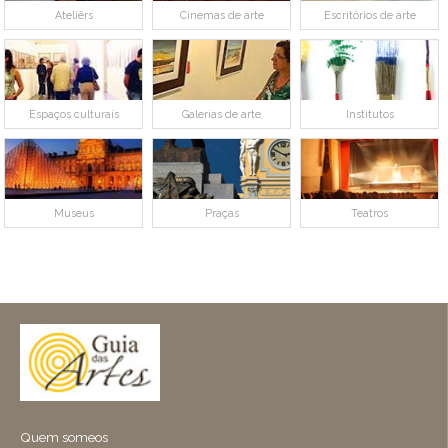
Ateliêrs
Cinemas de arte
Escritórios de arte
Espaços culturais
Galerias de arte
Institutos
Museus
Praças
Teatros
Quem someos