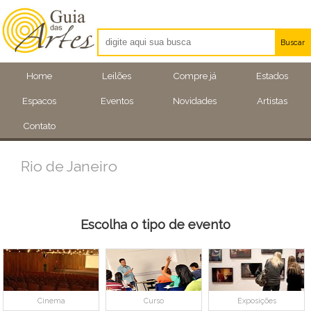
Buscar
Artistas
Home
Leilões
Compre já
Estados
Eventos
Espacos
Eventos
Novidades
Artistas
Locais
Contato
Rio de Janeiro
Escolha o tipo de evento
Cinema
Curso
Exposições