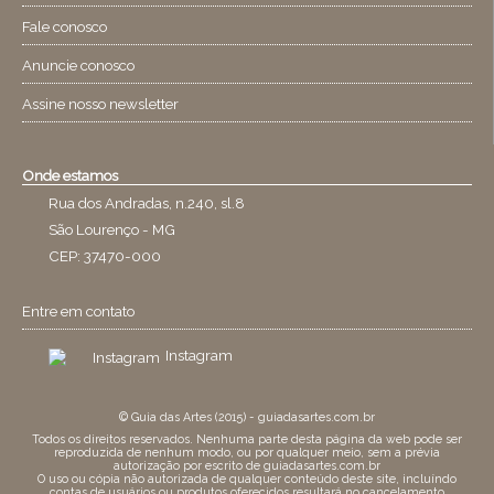
Fale conosco
Anuncie conosco
Assine nosso newsletter
Onde estamos
Rua dos Andradas, n.240, sl.8
São Lourenço - MG
CEP: 37470-000
Entre em contato
Instagram
© Guia das Artes (2015) - guiadasartes.com.br
Todos os direitos reservados. Nenhuma parte desta página da web pode ser
reproduzida de nenhum modo, ou por qualquer meio, sem a prévia
autorização por escrito de guiadasartes.com.br
O uso ou cópia não autorizada de qualquer conteúdo deste site, incluíndo
contas de usuários ou produtos oferecidos resultará no cancelamento