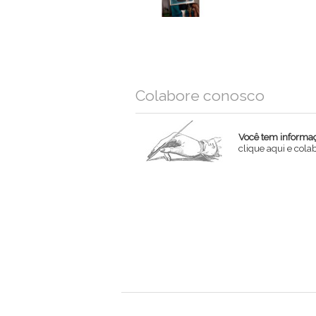
Colabore conosco
Você tem informaçõ
clique aqui e col
Nome
Email
Mensagem