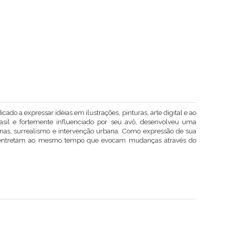
ado a expressar idéias em ilustrações, pinturas, arte digital e ao
asil e fortemente influenciado por seu avô, desenvolveu uma
lenas, surrealismo e intervenção urbana. Como expressão de sua
 e entretam ao mesmo tempo que evocam mudanças através do