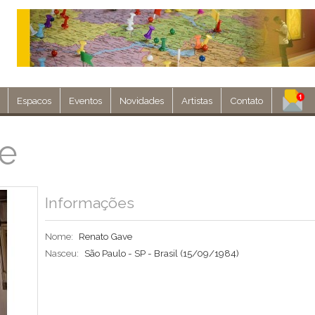
Espacos
Eventos
Novidades
Artistas
Contato
Assine nosso 
e
Env
Informações
Nome:
Renato Gave
Nasceu:
São Paulo - SP - Brasil
(15/09/1984)