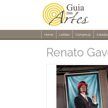
Home
Leilões
Compre já
Estados
Renato Gav