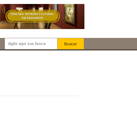
Buscar
Newsletter!
Artistas
Eventos
Locais
iar