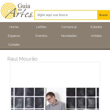
Buscar
Artistas
Home
Leilões
Compre já
Estados
Eventos
Espacos
Eventos
Novidades
Artistas
Locais
Contato
Raul Mourão