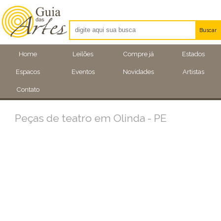
Buscar
Artistas
Home
Leilões
Compre já
Estados
Eventos
Espacos
Eventos
Novidades
Artistas
Locais
Contato
Peças de teatro em Olinda - PE