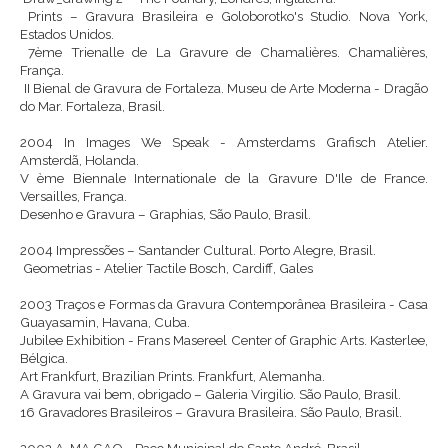
Prints – Gravura Brasileira e Goloborotko's Studio. Nova York,
Estados Unidos.
7ème Trienalle de La Gravure de Chamalières. Chamalières,
França.
II Bienal de Gravura de Fortaleza. Museu de Arte Moderna - Dragão
do Mar. Fortaleza, Brasil.
2004
In Images We Speak - Amsterdams Grafisch Atelier.
Amsterdã, Holanda.
V ème Biennale Internationale de la Gravure D'Ile de France.
Versailles, França.
Desenho e Gravura – Graphias, São Paulo, Brasil.
2004
Impressões – Santander Cultural. Porto Alegre, Brasil.
Geometrias - Atelier Tactile Bosch, Cardiff, Gales
2003
Traços e Formas da Gravura Contemporânea Brasileira - Casa
Guayasamin, Havana, Cuba.
Jubilee Exhibition - Frans Masereel Center of Graphic Arts. Kasterlee,
Bélgica.
Art Frankfurt, Brazilian Prints. Frankfurt, Alemanha.
A Gravura vai bem, obrigado – Galeria Virgilio. São Paulo, Brasil.
16 Gravadores Brasileiros – Gravura Brasileira. São Paulo, Brasil.
2002
A-MA GAO - Paço Municipal de Santo André, Brasil