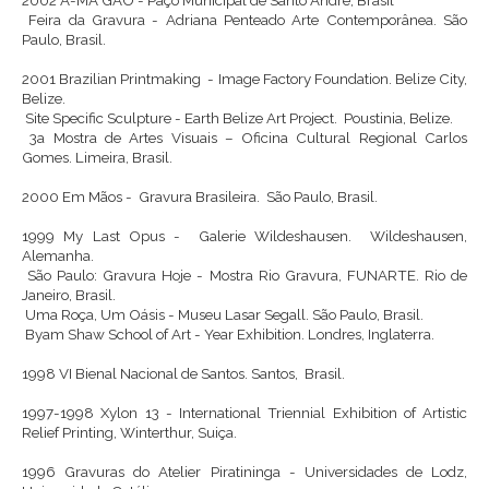
Feira da Gravura - Adriana Penteado Arte Contemporânea. São
Paulo, Brasil.
2001
Brazilian Printmaking - Image Factory Foundation. Belize City,
Belize.
Site Specific Sculpture - Earth Belize Art Project. Poustinia, Belize.
3a Mostra de Artes Visuais – Oficina Cultural Regional Carlos
Gomes. Limeira, Brasil.
2000
Em Mãos - Gravura Brasileira. São Paulo, Brasil.
1999
My Last Opus - Galerie Wildeshausen. Wildeshausen,
Alemanha.
São Paulo: Gravura Hoje - Mostra Rio Gravura, FUNARTE. Rio de
Janeiro, Brasil.
Uma Roça, Um Oásis - Museu Lasar Segall. São Paulo, Brasil.
Byam Shaw School of Art - Year Exhibition. Londres, Inglaterra.
1998
VI Bienal Nacional de Santos. Santos, Brasil.
1997-1998
Xylon 13 - International Triennial Exhibition of Artistic
Relief Printing, Winterthur, Suiça.
1996
Gravuras do Atelier Piratininga - Universidades de Lodz,