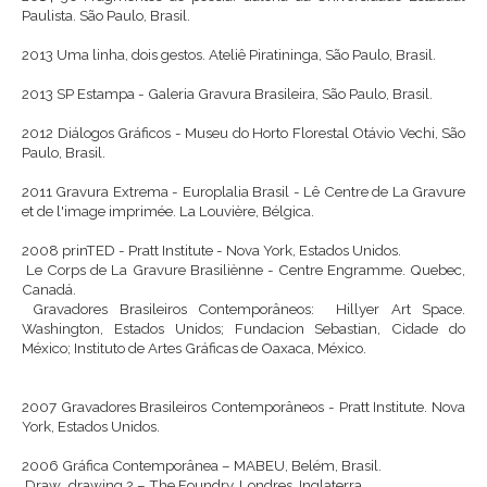
Paulista. São Paulo, Brasil.
2013
Uma linha, dois gestos. Ateliê Piratininga, São Paulo, Brasil.
2013
SP Estampa - Galeria Gravura Brasileira, São Paulo, Brasil.
2012
Diálogos Gráficos - Museu do Horto Florestal Otávio Vechi, São
Paulo, Brasil.
2011
Gravura Extrema - Europlalia Brasil - Lê Centre de La Gravure
et de l'image imprimée. La Louvière, Bélgica.
2008
prinTED - Pratt Institute - Nova York, Estados Unidos.
Le Corps de La Gravure Brasiliènne - Centre Engramme. Quebec,
Canadá.
Gravadores Brasileiros Contemporâneos: Hillyer Art Space.
Washington, Estados Unidos; Fundacion Sebastian, Cidade do
México; Instituto de Artes Gráficas de Oaxaca, México.
2007
Gravadores Brasileiros Contemporâneos - Pratt Institute. Nova
York, Estados Unidos.
2006
Gráfica Contemporânea – MABEU, Belém, Brasil.
Draw_drawing 2 – The Foundry, Londres, Inglaterra.