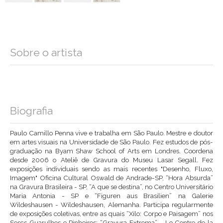
Sobre o artista
Biografia
Paulo Camillo Penna vive e trabalha em São Paulo. Mestre e doutor
em artes visuais na Universidade de São Paulo. Fez estudos de pós-
graduação na Byam Shaw School of Arts em Londres. Coordena
desde 2006 o Ateliê de Gravura do Museu Lasar Segall. Fez
exposições individuais sendo as mais recentes "Desenho, Fluxo,
Imagem" Oficina Cultural Oswald de Andrade-SP, “Hora Absurda”
na Gravura Brasileira - SP, “A que se destina”, no Centro Universitário
Maria Antonia - SP e “Figuren aus Brasilien” na Galerie
Wildeshausen - Wildeshausen, Alemanha. Participa regularmente
de exposições coletivas, entre as quais “Xilo: Corpo e Paisagem” nos
Sescs Guarulhos e Pinheiros; “Gravura Extrema” - Le Centre de la