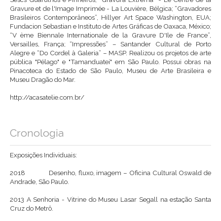
Gravure et de l'Image Imprimée - La Louvière, Bélgica; “Gravadores
Brasileiros Contemporâneos”, Hillyer Art Space Washington, EUA;
Fundacion Sebastian e Instituto de Artes Gráficas de Oaxaca, México;
“V ème Biennale Internationale de la Gravure D'Ile de France”,
Versailles, França; “Impressões” – Santander Cultural de Porto
Alegre e “Do Cordel à Galeria” – MASP. Realizou os projetos de arte
pública "Pélago" e "Tamanduateí" em São Paulo. Possui obras na
Pinacoteca do Estado de São Paulo, Museu de Arte Brasileira e
Museu Dragão do Mar.
http://acasatelie.com.br/
Cronologia
Exposições Individuais:
2018 Desenho, fluxo, imagem – Oficina Cultural Oswald de
Andrade, São Paulo.
2013
A Senhoria - Vitrine do Museu Lasar Segall na estação Santa
Cruz do Metrô.