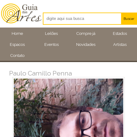
Buscar
Artistas
Home
Leilões
Compre já
Estados
Eventos
Espacos
Eventos
Novidades
Artistas
Locais
Contato
Paulo Camillo Penna