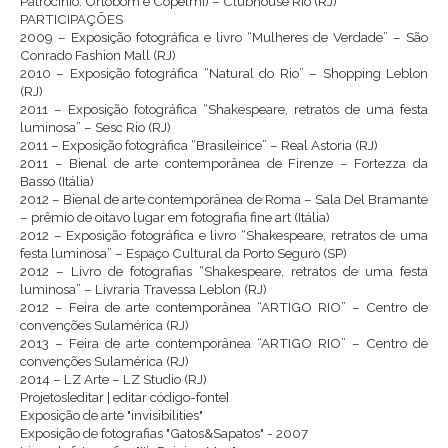
Patrocínio: Ortobom e Copelmi) – Clubhouse Rio (RJ)
PARTICIPAÇÕES
2009 – Exposição fotográfica e livro “Mulheres de Verdade” – São
Conrado Fashion Mall (RJ)
2010 – Exposição fotográfica “Natural do Rio” – Shopping Leblon
(RJ)
2011 – Exposição fotográfica “Shakespeare, retratos de uma festa
luminosa” – Sesc Rio (RJ)
2011 – Exposição fotográfica “Brasileirice” – Real Astoria (RJ)
2011 – Bienal de arte contemporânea de Firenze – Fortezza da
Basso (Itália)
2012 – Bienal de arte contemporânea de Roma – Sala Del Bramante
– prêmio de oitavo lugar em fotografia fine art (Itália)
2012 – Exposição fotográfica e livro “Shakespeare, retratos de uma
festa luminosa” – Espaço Cultural da Porto Seguro (SP)
2012 – Livro de fotografias “Shakespeare, retratos de uma festa
luminosa” – Livraria Travessa Leblon (RJ)
2012 – Feira de arte contemporânea “ARTIGO RIO” – Centro de
convenções Sulamérica (RJ)
2013 – Feira de arte contemporânea “ARTIGO RIO” – Centro de
convenções Sulamérica (RJ)
2014 – LZ Arte – LZ Studio (RJ)
Projetos[editar | editar código-fonte]
Exposição de arte "invisibilities"
Exposição de fotografias "Gatos&Sapatos" - 2007