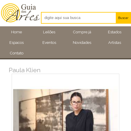
Buscar
Artistas
Home
Leilões
Compre já
Estados
Eventos
Espacos
Eventos
Novidades
Artistas
Locais
Contato
Paula Klien