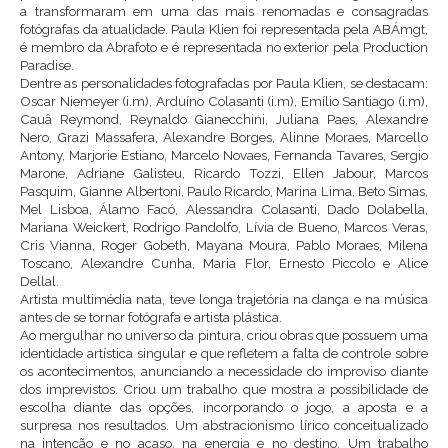
a transformaram em uma das mais renomadas e consagradas
fotógrafas da atualidade. Paula Klien foi representada pela ABÁmgt,
é membro da Abrafoto e é representada no exterior pela Production
Paradise.
Dentre as personalidades fotografadas por Paula Klien, se destacam:
Oscar Niemeyer (i.m), Arduíno Colasanti (i.m), Emílio Santiago (i.m),
Cauâ Reymond, Reynaldo Gianecchini, Juliana Paes, Alexandre
Nero, Grazi Massafera, Alexandre Borges, Alinne Moraes, Marcello
Antony, Marjorie Estiano, Marcelo Novaes, Fernanda Tavares, Sergio
Marone, Adriane Galisteu, Ricardo Tozzi, Ellen Jabour, Marcos
Pasquim, Gianne Albertoni, Paulo Ricardo, Marina Lima, Beto Simas,
Mel Lisboa, Álamo Facó, Alessandra Colasanti, Dado Dolabella,
Mariana Weickert, Rodrigo Pandolfo, Lívia de Bueno, Marcos Veras,
Cris Vianna, Roger Gobeth, Mayana Moura, Pablo Moraes, Milena
Toscano, Alexandre Cunha, Maria Flor, Ernesto Piccolo e Alice
Dellal.
Artista multimédia nata, teve longa trajetória na dança e na música
antes de se tornar fotógrafa e artista plástica.
Ao mergulhar no universo da pintura, criou obras que possuem uma
identidade artística singular e que refletem a falta de controle sobre
os acontecimentos, anunciando a necessidade do improviso diante
dos imprevistos. Criou um trabalho que mostra a possibilidade de
escolha diante das opções, incorporando o jogo, a aposta e a
surpresa nos resultados. Um abstracionismo lírico conceitualizado
na intenção e no acaso, na energia e no destino. Um trabalho