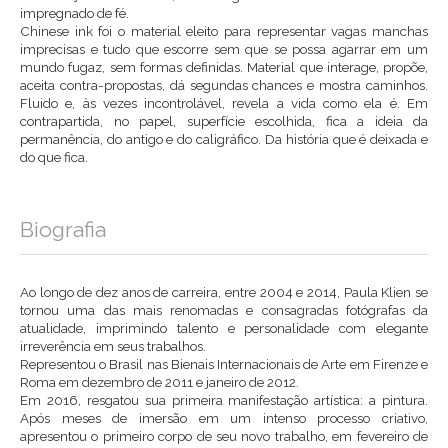
impregnado de fé.
Chinese ink foi o material eleito para representar vagas manchas
imprecisas e tudo que escorre sem que se possa agarrar em um
mundo fugaz, sem formas definidas. Material que interage, propõe,
aceita contra-propostas, dá segundas chances e mostra caminhos.
Fluido e, às vezes incontrolável, revela a vida como ela é. Em
contrapartida, no papel, superfície escolhida, fica a ideia da
permanência, do antigo e do caligráfico. Da história que é deixada e
do que fica.
Biografia
Ao longo de dez anos de carreira, entre 2004 e 2014, Paula Klien se
tornou uma das mais renomadas e consagradas fotógrafas da
atualidade, imprimindo talento e personalidade com elegante
irreverência em seus trabalhos.
Representou o Brasil nas Bienais Internacionais de Arte em Firenze e
Roma em dezembro de 2011 e janeiro de 2012.
Em 2016, resgatou sua primeira manifestação artística: a pintura.
Após meses de imersão em um intenso processo criativo,
apresentou o primeiro corpo de seu novo trabalho, em fevereiro de