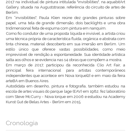
2017 na individual de pintura intitulada "invisibilities", na aquabitArt
Gallery, situada na Auguststrasse, referência do circuito de artes de
Berlim.
Em “invisibilities", Paula Klien reúne dez grandes pinturas sobre
papel, uma tela de grande dimensão, dois backlights e uma obra
tridimensional feita de espuma com pintura em nanquim.
Como fio condutor de uma proposta líquida e invisível, a artista criou
uma técnica própria de característica fluída, orgânica e abstrata com
tinta chinesa, material descoberto em sua imersão em Berlim. Um
estilo único que oferece vastas possibilidades, como meio
imprevisível de rendição a espontaneidade. Sua identidade artística
salta aos olhos e se evidencia nas 14 obras que compõem a mostra.
Em março de 2017, participou da reconhecida Clio Art Fair, a
principal feira internacional para artistas contemporâneos
independentes que acontece em Nova Iorque[2] e em maio da feira
arteBA em Buenos Aires.
Autodidata em desenho, pintura e fotografia, também estudou na
escola de artes visuais do parque lage (EAV) em 1982, fez laboratório
com Steve McCurry - Nova Iorque em 2006 e estudou na Academy
Kunst Gut de Belas Artes - Berlim em 2015.
Cronologia