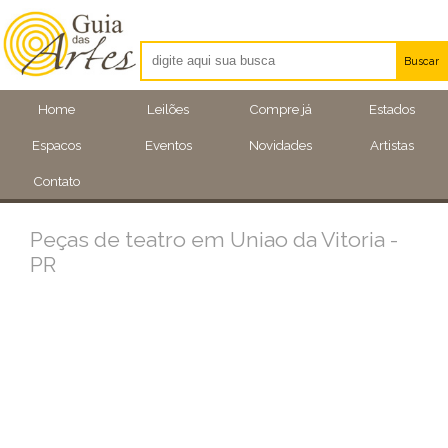
Buscar
Artistas
Home
Leilões
Compre já
Estados
Eventos
Espacos
Eventos
Novidades
Artistas
Locais
Contato
Peças de teatro em Uniao da Vitoria -
PR