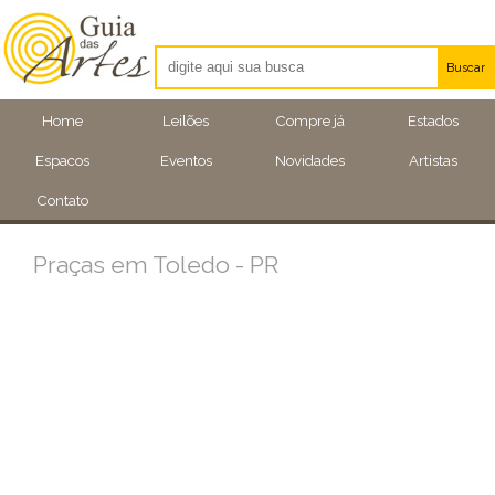
Buscar
Artistas
Home
Leilões
Compre já
Estados
Eventos
Espacos
Eventos
Novidades
Artistas
Locais
Contato
Praças em Toledo - PR