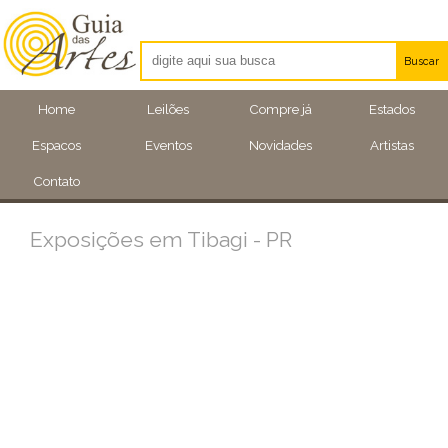
Buscar
Artistas
Home
Leilões
Compre já
Estados
Eventos
Espacos
Eventos
Novidades
Artistas
Locais
Contato
Exposições em Tibagi - PR