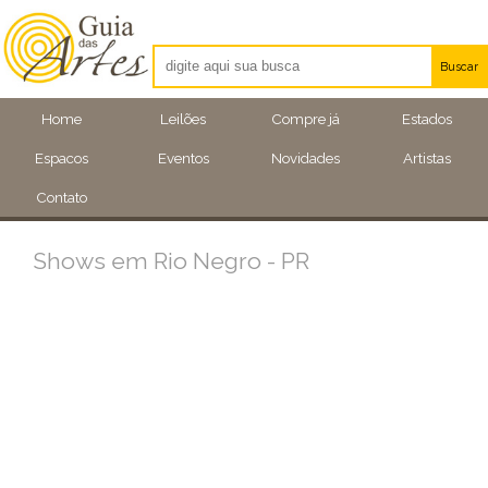
Buscar
Artistas
Home
Leilões
Compre já
Estados
Eventos
Espacos
Eventos
Novidades
Artistas
Locais
Contato
Shows em Rio Negro - PR