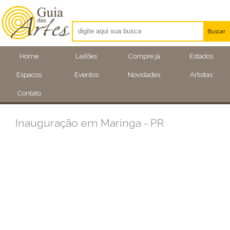
Buscar
Artistas
Home
Leilões
Compre já
Estados
Eventos
Espacos
Eventos
Novidades
Artistas
Locais
Contato
Inauguração em Maringa - PR