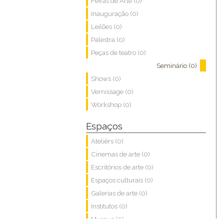
Feiras de Arte (0)
Inauguração (0)
Leilões (0)
Palestra (0)
Peças de teatro (0)
Seminário (0)
Shows (0)
Vernissage (0)
Workshop (0)
Espaços
Ateliêrs (0)
Cinemas de arte (0)
Escritórios de arte (0)
Espaços culturais (0)
Galerias de arte (0)
Institutos (0)
Museus (0)