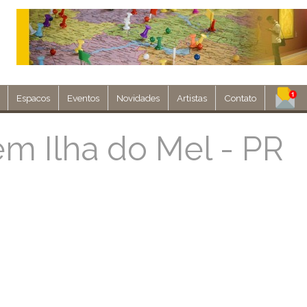
Espacos
Eventos
Novidades
Artistas
Contato
Assine nosso 
m Ilha do Mel - PR
Env