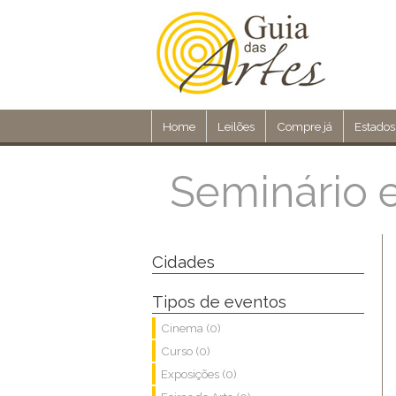
Home
Leilões
Compre já
Estados
Seminário e
Cidades
Tipos de eventos
Cinema (0)
Curso (0)
Exposições (0)