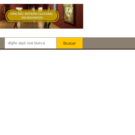
Buscar
Newsletter!
Artistas
Eventos
Locais
iar