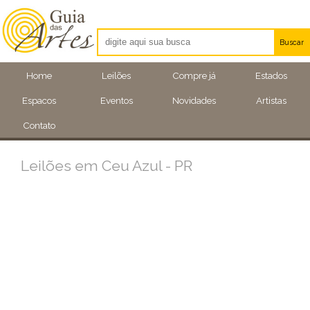
Buscar
Artistas
Home
Leilões
Compre já
Estados
Eventos
Espacos
Eventos
Novidades
Artistas
Locais
Contato
Leilões em Ceu Azul - PR