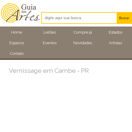
Buscar
Artistas
Home
Leilões
Compre já
Estados
Eventos
Espacos
Eventos
Novidades
Artistas
Locais
Contato
Vernissage em Cambe - PR